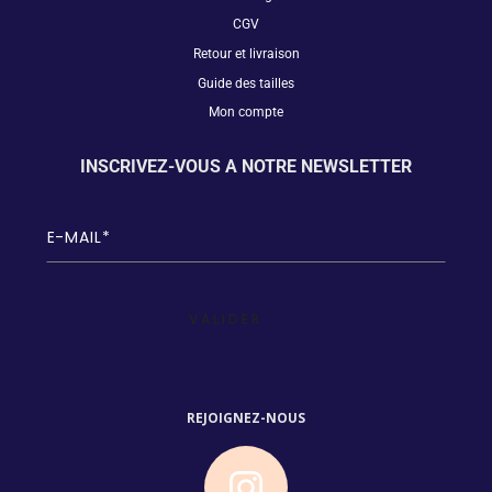
CGV
Retour et livraison
Guide des tailles
Mon compte
INSCRIVEZ-VOUS A NOTRE NEWSLETTER
E
-
m
a
i
l
(
N
é
c
e
REJOIGNEZ-NOUS
s
s
a
ir