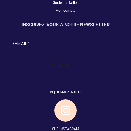
Guide des tailles
Mon compte
INSCRIVEZ-VOUS A NOTRE NEWSLETTER
E
-
m
a
i
l
(
N
é
c
e
REJOIGNEZ-NOUS
s
s
a
ir
e
)
SUR INSTAGRAM